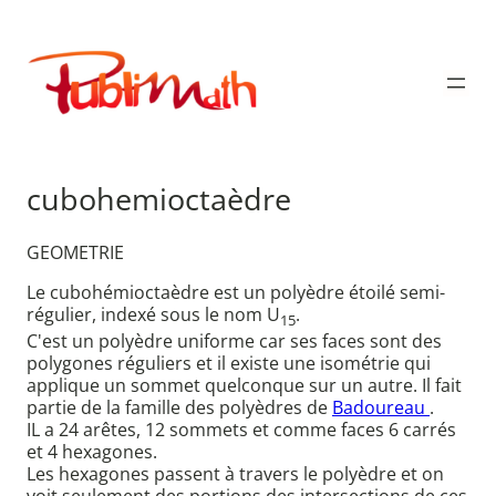
Aller
au
Publimath
contenu
cubohemioctaèdre
GEOMETRIE
Le cubohémioctaèdre est un polyèdre étoilé semi-
régulier, indexé sous le nom U
.
15
C'est un polyèdre uniforme car ses faces sont des
polygones réguliers et il existe une isométrie qui
applique un sommet quelconque sur un autre. Il fait
partie de la famille des polyèdres de
Badoureau
.
IL a 24 arêtes, 12 sommets et comme faces 6 carrés
et 4 hexagones.
Les hexagones passent à travers le polyèdre et on