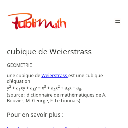
Aller
au
Publimath
contenu
cubique de Weierstrass
GEOMETRIE
une cubique de
Weierstrass
est une cubique
d'équation
2
3
2
y
+ a
xy + a
y = x
+ a
x
+ a
x + a
.
1
3
2
4
6
(source : dictionnaire de mathématiques de A.
Bouvier, M. George, F. Le Lionnais)
Pour en savoir plus :