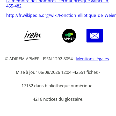
La mémoire des nombres. Fermat presque vaincu. p.
455-482.
http://fr.wikipedia.org/wiki/Fonction_elliptique_de_Weie
© ADIREM-APMEP - ISSN 1292-8054 -
Mentions légales
-
Mise à jour 06/08/2026 12:04 -
42551 fiches -
17152 dans bibliothèque numérique -
4216 notices du glossaire.