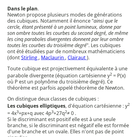
Dans le plan
.
Newton propose plusieurs modes de générations
des cubiques. Notamment il énonce "
ainsi que le
cercle, étant présenté à un point lumineux, donne par
son ombre toutes les courbes du second degré, de même
les cinq paraboles divergentes donnent par leur ombre
toutes les courbes du troisième degré
". Les cubiques
ont été étudiées par de nombreux mathématiciens
(dont
Stirling
,
Maclaurin
,
Clairaut
).
Toute cubique est projectivement équivalente à une
2
parabole divergente (équation cartésienne y
= P(x)
où P est un polynôme du troisième degré). Ce
théorème est parfois appelé théorème de Newton.
On distingue deux classes de cubiques :
2
Les cubiques elliptiques
, d'équation cartésienne : y
3
3
2
= 4x
+px+q avec 4p
+27q
≠ 0 .
Si le discriminant est positif elle est à une seule
branche, si le discriminant est négatif elle est formée
d'une branche et un ovale. Elles n'ont pas de point