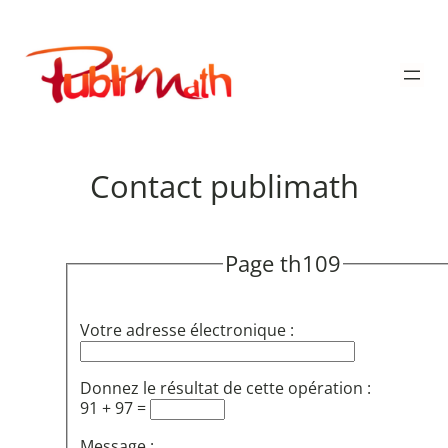
Aller
au
Publimath
contenu
Contact publimath
Page th109
Votre adresse électronique :
Donnez le résultat de cette opération :
91 + 97 =
Message :