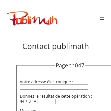
Aller
au
Publimath
contenu
Contact publimath
Page th047
Votre adresse électronique :
Donnez le résultat de cette opération :
44 + 31 =
Message :