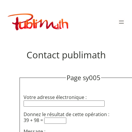
Aller
au
Publimath
contenu
Contact publimath
Page sy005
Votre adresse électronique :
Donnez le résultat de cette opération :
39 + 98 =
Message :