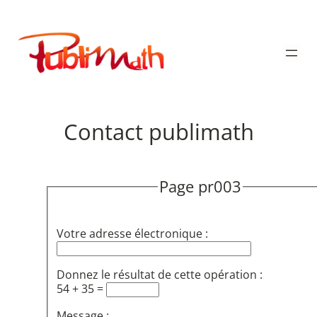
Aller
au
Publimath
contenu
Contact publimath
Page pr003
Votre adresse électronique :
Donnez le résultat de cette opération :
54 + 35 =
Message :