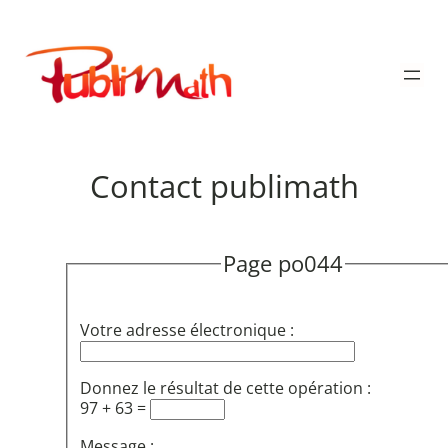
Aller
au
Publimath
contenu
Contact publimath
Page po044
Votre adresse électronique :
Donnez le résultat de cette opération :
97 + 63 =
Message :