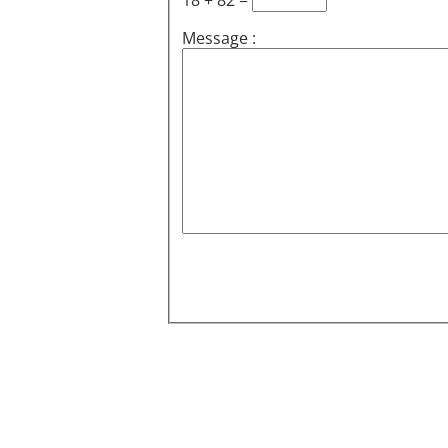
18 + 82 =
Message :