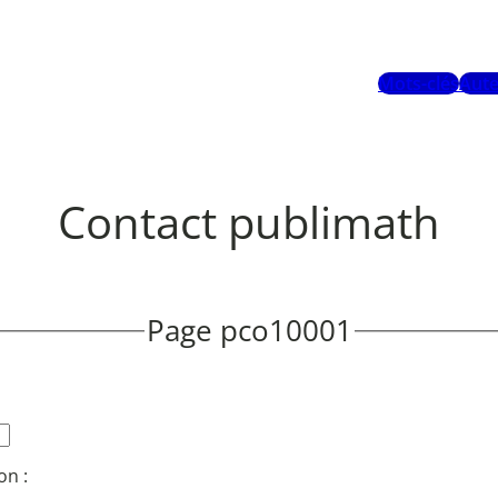
Mots-clés
Aute
Contact publimath
Page pco10001
on :