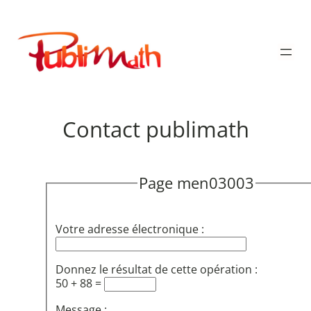
Aller
au
Publimath
contenu
Contact publimath
Page men03003
Votre adresse électronique :
Donnez le résultat de cette opération :
50 + 88 =
Message :