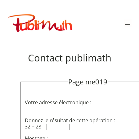
Aller
au
Publimath
contenu
Contact publimath
Page me019
Votre adresse électronique :
Donnez le résultat de cette opération :
32 + 28 =
Message :