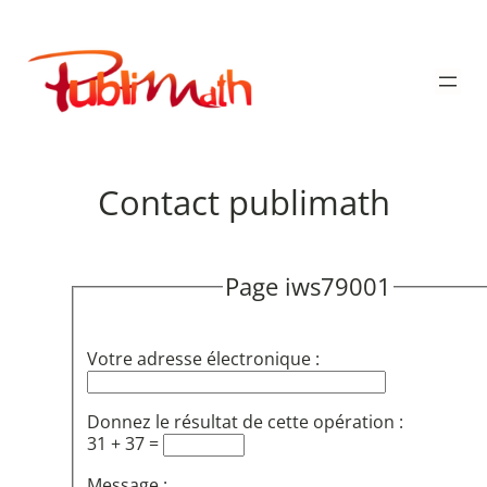
Aller
au
Publimath
contenu
Contact publimath
Page iws79001
Votre adresse électronique :
Donnez le résultat de cette opération :
31 + 37 =
Message :