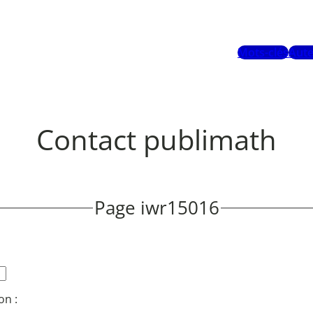
Mots-clés
Aute
Contact publimath
Page iwr15016
on :