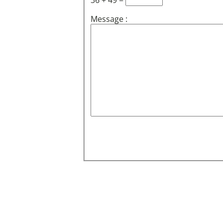
36 + 49 =
Message :