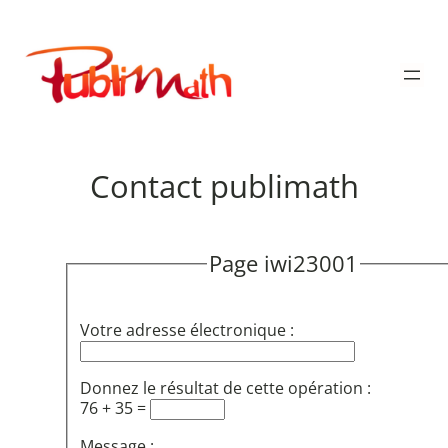
Aller
au
Publimath
contenu
Contact publimath
Page iwi23001
Votre adresse électronique :
Donnez le résultat de cette opération :
76 + 35 =
Message :