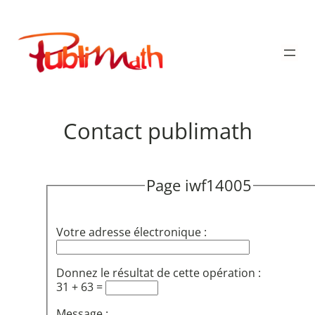
Aller
au
Publimath
contenu
Contact publimath
Page iwf14005
Votre adresse électronique :
Donnez le résultat de cette opération :
31 + 63 =
Message :