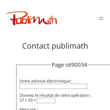
Aller
au
Publimath
contenu
Contact publimath
Page ist90034
Votre adresse électronique :
Donnez le résultat de cette opération :
57 + 53 =
Message :