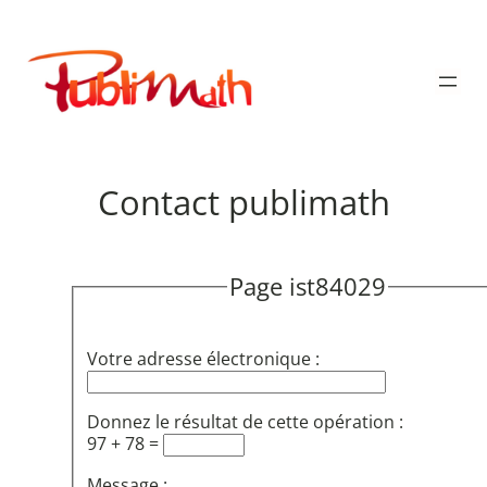
Aller
au
Publimath
contenu
Contact publimath
Page ist84029
Votre adresse électronique :
Donnez le résultat de cette opération :
97 + 78 =
Message :