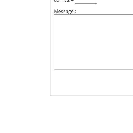
89 + 72 =
Message :