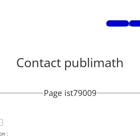
Mots-clés
Aute
Contact publimath
Page ist79009
on :