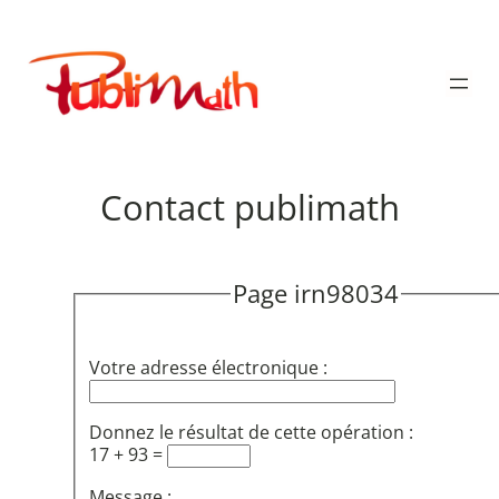
Aller
au
Publimath
contenu
Contact publimath
Page irn98034
Votre adresse électronique :
Donnez le résultat de cette opération :
17 + 93 =
Message :