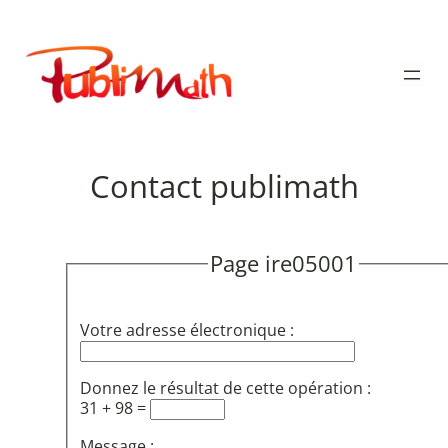
Aller
au
Publimath
contenu
Contact publimath
Page ire05001
Votre adresse électronique :
Donnez le résultat de cette opération :
31 + 98 =
Message :