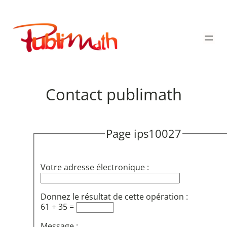
Aller
au
Publimath
contenu
Contact publimath
Page ips10027
Votre adresse électronique :
Donnez le résultat de cette opération :
61 + 35 =
Message :