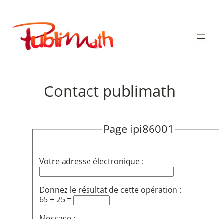
Aller
au
Publimath
contenu
Contact publimath
Page ipi86001
Votre adresse électronique :
Donnez le résultat de cette opération :
65 + 25 =
Message :