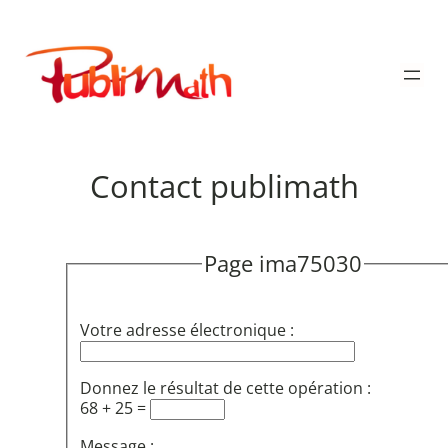
Aller
au
Publimath
contenu
Contact publimath
Page ima75030
Votre adresse électronique :
Donnez le résultat de cette opération :
68 + 25 =
Message :