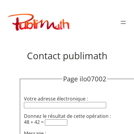
Aller
au
Publimath
contenu
Contact publimath
Page ilo07002
Votre adresse électronique :
Donnez le résultat de cette opération :
48 + 42 =
Message :