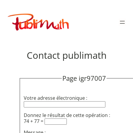
Aller
au
Publimath
contenu
Contact publimath
Page igr97007
Votre adresse électronique :
Donnez le résultat de cette opération :
74 + 77 =
Message :