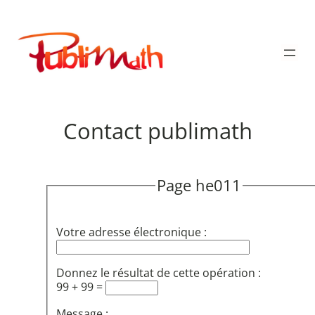
Aller
au
Publimath
contenu
Contact publimath
Page he011
Votre adresse électronique :
Donnez le résultat de cette opération :
99 + 99 =
Message :