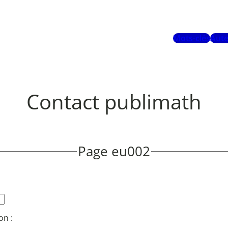
Mots-clés
Aute
Contact publimath
Page eu002
on :