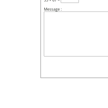
53 + 67 =
Message :