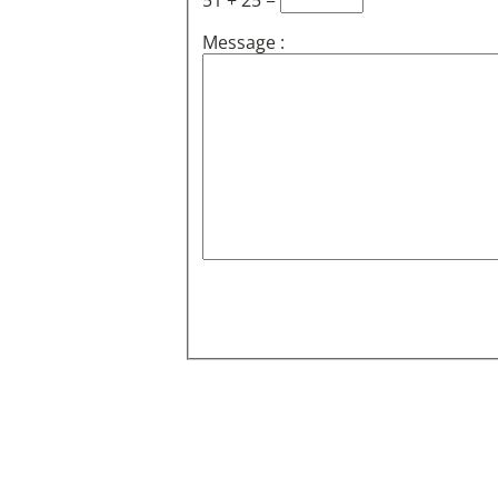
51 + 25 =
Message :