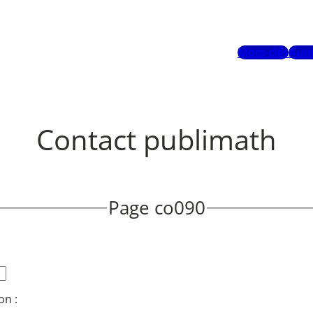
Mots-clés
Aute
Contact publimath
Page co090
on :