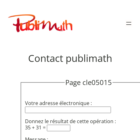
Aller
au
Publimath
contenu
Contact publimath
Page cle05015
Votre adresse électronique :
Donnez le résultat de cette opération :
35 + 31 =
Message :