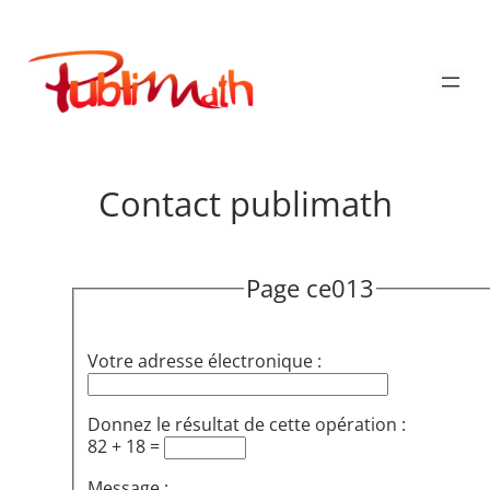
Aller
au
Publimath
contenu
Contact publimath
Page ce013
Votre adresse électronique :
Donnez le résultat de cette opération :
82 + 18 =
Message :