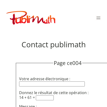
Aller
au
Publimath
contenu
Contact publimath
Page ce004
Votre adresse électronique :
Donnez le résultat de cette opération :
14 + 61 =
Message :