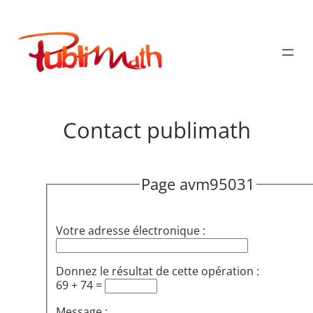
Aller
au
Publimath
contenu
Contact publimath
Page avm95031
Votre adresse électronique :
Donnez le résultat de cette opération :
69 + 74 =
Message :