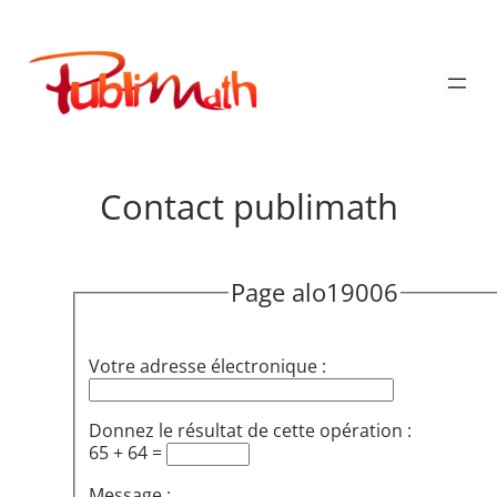
Aller
au
Publimath
contenu
Contact publimath
Page alo19006
Votre adresse électronique :
Donnez le résultat de cette opération :
65 + 64 =
Message :