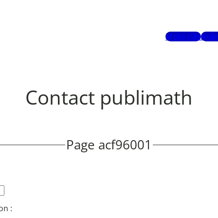
Mots-clés
Aute
Contact publimath
Page acf96001
on :