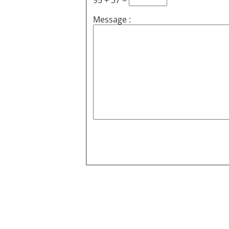
95 + 37 =
Message :