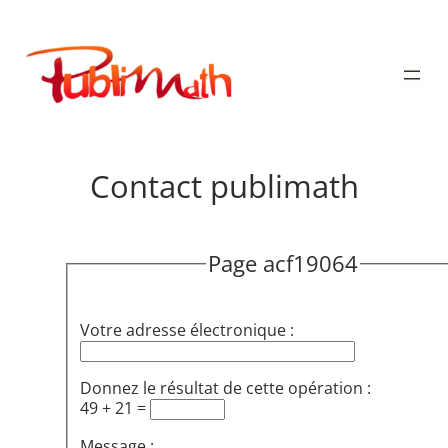
Aller
au
Publimath
contenu
Contact publimath
Page acf19064
Votre adresse électronique :
Donnez le résultat de cette opération :
49 + 21 =
Message :