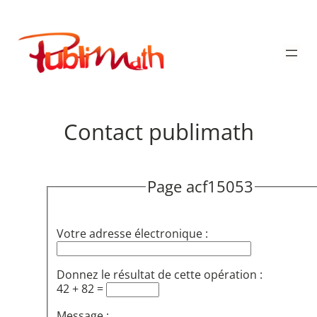
Aller
au
Publimath
contenu
Contact publimath
Page acf15053
Votre adresse électronique :
Donnez le résultat de cette opération :
42 + 82 =
Message :