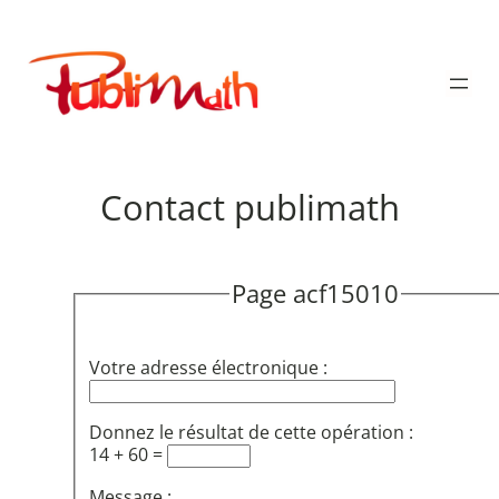
Aller
au
Publimath
contenu
Contact publimath
Page acf15010
Votre adresse électronique :
Donnez le résultat de cette opération :
14 + 60 =
Message :