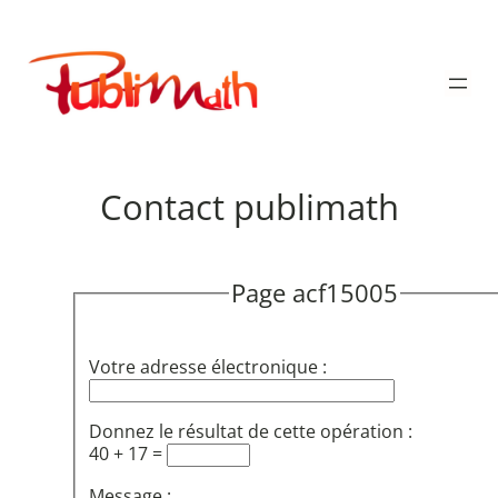
Aller
au
Publimath
contenu
Contact publimath
Page acf15005
Votre adresse électronique :
Donnez le résultat de cette opération :
40 + 17 =
Message :