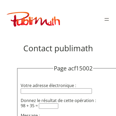
Aller
au
Publimath
contenu
Contact publimath
Page acf15002
Votre adresse électronique :
Donnez le résultat de cette opération :
98 + 35 =
Message :