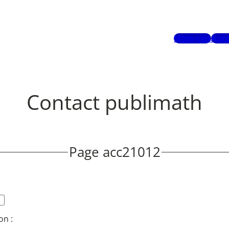
Mots-clés
Aute
Contact publimath
Page acc21012
on :