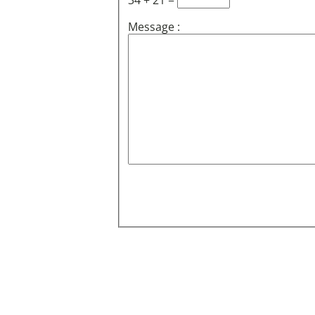
34 + 21 =
Message :