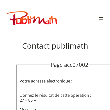
Aller
au
Publimath
contenu
Contact publimath
Page acc07002
Votre adresse électronique :
Donnez le résultat de cette opération :
27 + 86 =
Message :