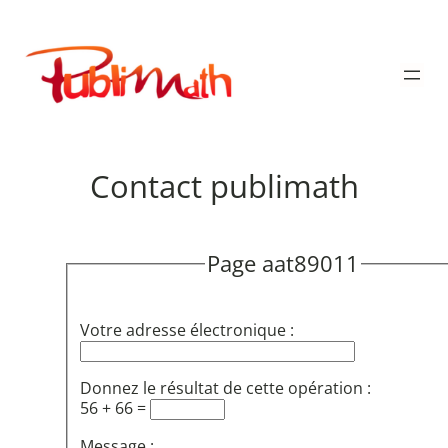
Aller
au
Publimath
contenu
Contact publimath
Page aat89011
Votre adresse électronique :
Donnez le résultat de cette opération :
56 + 66 =
Message :