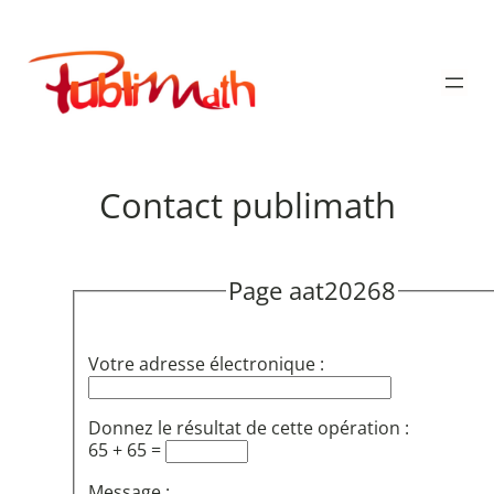
Aller
au
Publimath
contenu
Contact publimath
Page aat20268
Votre adresse électronique :
Donnez le résultat de cette opération :
65 + 65 =
Message :