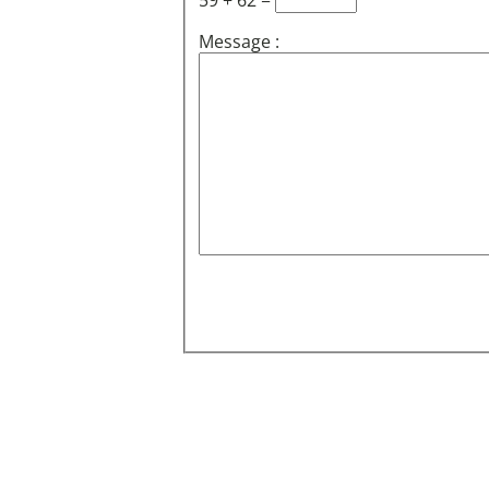
59 + 62 =
Message :