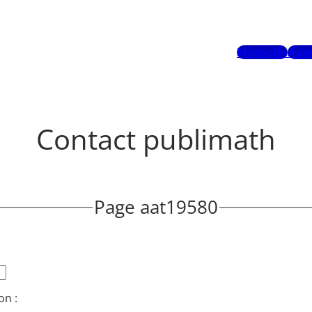
Mots-clés
Aute
Contact publimath
Page aat19580
on :