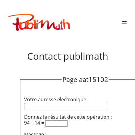
Aller
au
Publimath
contenu
Contact publimath
Page aat15102
Votre adresse électronique :
Donnez le résultat de cette opération :
94 + 14 =
Message :