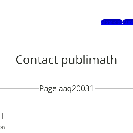
Mots-clés
Aute
Contact publimath
Page aaq20031
on :