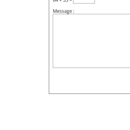
64 + 53 =
Message :