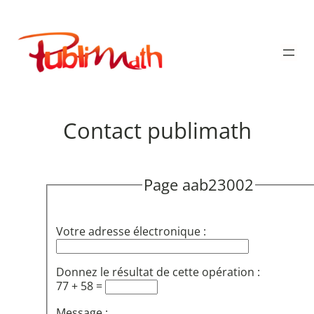
Aller
au
Publimath
contenu
Contact publimath
Page aab23002
Votre adresse électronique :
Donnez le résultat de cette opération :
77 + 58 =
Message :