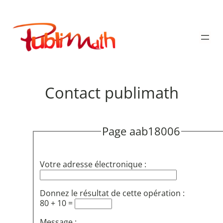
Aller
au
Publimath
contenu
Contact publimath
Page aab18006
Votre adresse électronique :
Donnez le résultat de cette opération :
80 + 10 =
Message :