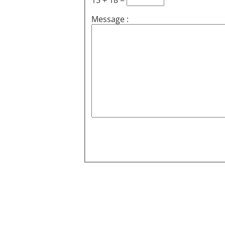
15 + 18 =
Message :