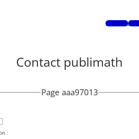
Mots-clés
Aute
Contact publimath
Page aaa97013
on :