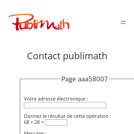
Aller
au
Publimath
contenu
Contact publimath
Page aaa58007
Votre adresse électronique :
Donnez le résultat de cette opération :
68 + 28 =
Message :